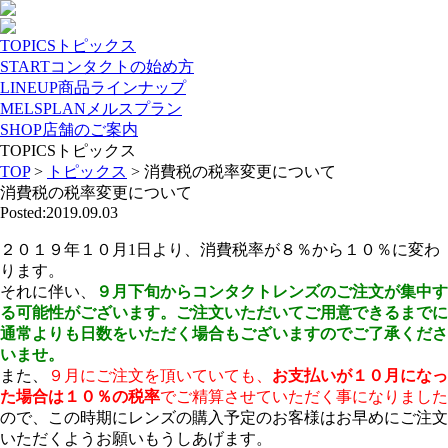
TOPICS
トピックス
START
コンタクトの始め方
LINEUP
商品ラインナップ
MELSPLAN
メルスプラン
SHOP
店舗のご案内
TOPICS
トピックス
TOP
>
トピックス
>
消費税の税率変更について
消費税の税率変更について
Posted:2019.09.03
２０１９年１０月1日より、消費税率が８％から１０％に変わ
ります。
それに伴い、
９月下旬からコンタクトレンズのご注文が集中す
る可能性がございます。ご注文いただいてご用意できるまでに
通常よりも日数をいただく場合もございますのでご了承くださ
いませ。
また、
９月にご注文を頂いていても、
お支払いが１０月になっ
た場合は１０％の税率
でご精算させていただく事になりました
ので、この時期にレンズの購入予定のお客様はお早めにご注文
いただくようお願いもうしあげます。