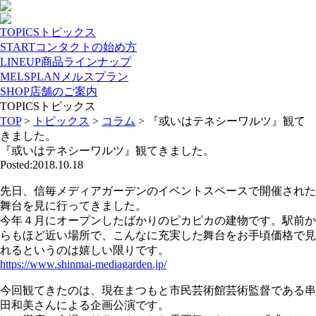
TOPICS
トピックス
START
コンタクトの始め方
LINEUP
商品ラインナップ
MELSPLAN
メルスプラン
SHOP
店舗のご案内
TOPICS
トピックス
TOP
>
トピックス
>
コラム
>
『或いはテネシーワルツ』観て
きました。
『或いはテネシーワルツ』観てきました。
Posted:2018.10.18
先日、信毎メディアガーデンのイベントスペースで開催された
舞台を見に行ってきました。
今年４月にオープンしたばかりのピカピカの建物です。駅前か
らもほど近い場所で、こんなに充実した舞台をお手頃価格で見
れるというのは嬉しい限りです。
https://www.shinmai-mediagarden.jp/
今回観てきたのは、現在まつもと市民芸術館芸術監督である串
田和美さんによる企画公演です。