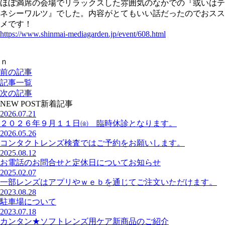
ほぼ満席の会場でリラックスした雰囲気のなかでの『或いはテ
ネシーワルツ』でした。内容がとてもいい話だったのでおスス
メです！
https://www.shinmai-mediagarden.jp/event/608.html
ｎ
前の記事
記事一覧
次の記事
NEW POST
新着記事
2026.07.21
２０２６年９月１１日㈮ 臨時休診となります。
2026.05.26
コンタクトレンズ検査ではご予約をお願いします。
2025.08.12
お電話のお問合せと定休日についてお知らせ
2025.02.07
一部レンズはアプリやｗｅｂを通じてご注文いただけます。
2023.08.28
駐車場について
2023.07.18
カンタン★ソフトレンズ用ケア新商品のご紹介