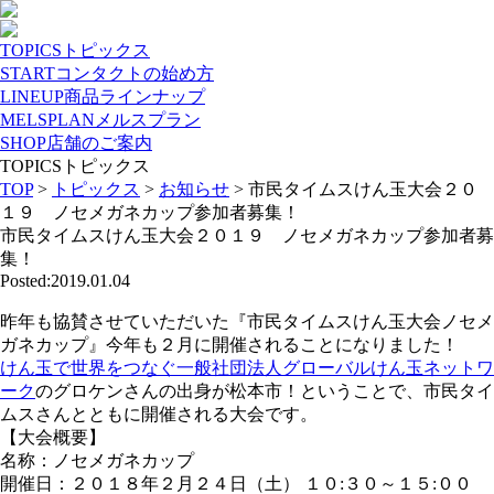
TOPICS
トピックス
START
コンタクトの始め方
LINEUP
商品ラインナップ
MELSPLAN
メルスプラン
SHOP
店舗のご案内
TOPICS
トピックス
TOP
>
トピックス
>
お知らせ
>
市民タイムスけん玉大会２０
１９ ノセメガネカップ参加者募集！
市民タイムスけん玉大会２０１９ ノセメガネカップ参加者募
集！
Posted:2019.01.04
昨年も協賛させていただいた『市民タイムスけん玉大会ノセメ
ガネカップ』今年も２月に開催されることになりました！
けん玉で世界をつなぐ一般社団法人グローバルけん玉ネットワ
ーク
のグロケンさんの出身が松本市！ということで、市民タイ
ムスさんとともに開催される大会です。
【大会概要】
名称：ノセメガネカップ
開催日：２０１８年２月２４日（土） １０:３０～１５:００