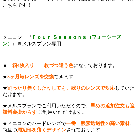
こちらです！
メニコン 『
Ｆｏｕｒ Ｓｅａｓｏｎｓ（フォーシーズ
ン）
』※メルスプラン専用
★
一箱4枚入り 一枚づつ違う色
になっております。
★
3ヶ月毎レンズを交換
できます。
★
割ったり無くしたりしても、残りのレンズで対応
していた
だけます。
★メルスプランでご利用いただくので、
早めの追加注文も追
加料金掛からず
ご利用いただけます。
★メニコンのハードレンズで
一番
酸素透過性の高い素材
、
尚且つ
周辺部を薄くデザイン
されております。