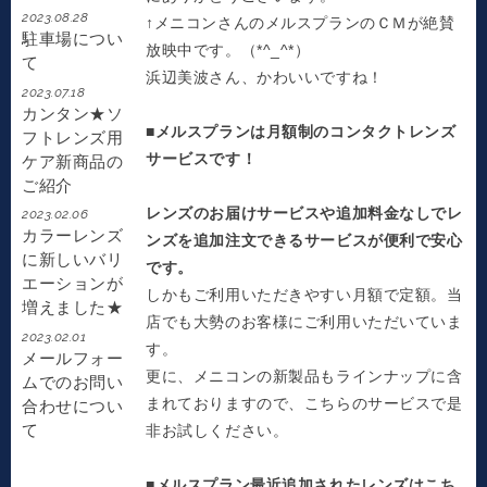
2023.08.28
↑メニコンさんのメルスプランのＣＭが絶賛
駐車場につい
放映中です。（*^_^*）
て
浜辺美波さん、かわいいですね！
2023.07.18
カンタン★ソ
■
メルスプランは月額制のコンタクトレンズ
フトレンズ用
サービスです！
ケア新商品の
ご紹介
レンズのお届けサービスや追加料金なしでレ
2023.02.06
カラーレンズ
ンズを追加注文できるサービスが便利で安心
に新しいバリ
です。
エーションが
しかもご利用いただきやすい月額で定額。当
増えました★
店でも大勢のお客様にご利用いただいていま
2023.02.01
す。
メールフォー
更に、メニコンの新製品もラインナップに含
ムでのお問い
まれておりますので、こちらのサービスで是
合わせについ
て
非お試しください。
■メルスプラン最近追加されたレンズはこち