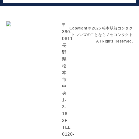
〒
Copyright © 2026 松本駅前コンタク
390-
トレンズのことならノセコンタクト
0811
All Rights Reserved.
長
野
県
松
本
市
中
央
1-
3-
16
2F
TEL
0120-