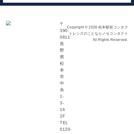
〒
Copyright © 2026 松本駅前コンタク
390-
トレンズのことならノセコンタクト
0811
All Rights Reserved.
長
野
県
松
本
市
中
央
1-
3-
16
2F
TEL
0120-