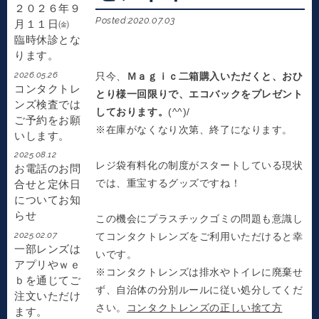
２０２６年９
Posted:2020.07.03
月１１日㈮
臨時休診とな
ります。
2026.05.26
只今、
Ｍａｇｉｃ二箱購入いただくと、おひ
コンタクトレ
とり様一回限りで、エコバックをプレゼント
ンズ検査では
しております。
(^^)/
ご予約をお願
※在庫がなくなり次第、終了になります。
いします。
2025.08.12
レジ袋有料化の制度がスタートしている現状
お電話のお問
では、重宝するグッズですね！
合せと定休日
についてお知
らせ
この機会にプラスチックゴミの問題も意識し
2025.02.07
てコンタクトレンズをご利用いただけると幸
一部レンズは
いです。
アプリやｗｅ
※コンタクトレンズは排水やトイレに廃棄せ
ｂを通じてご
ず、自治体の分別ルールに従い処分してくだ
注文いただけ
さい。
コンタクトレンズの正しい捨て方
ます。